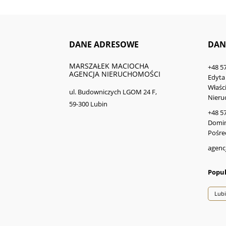
DANE ADRESOWE
DAN
MARSZAŁEK MACIOCHA
+48 5
AGENCJA NIERUCHOMOŚCI
Edyta
Właści
ul. Budowniczych LGOM 24 F,
Nieru
59-300 Lubin
+48 5
Domin
Pośre
agenc
Popul
Lub