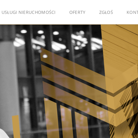
USŁUGI NIERUCHOMOŚCI
OFERTY
ZGŁOŚ
KON