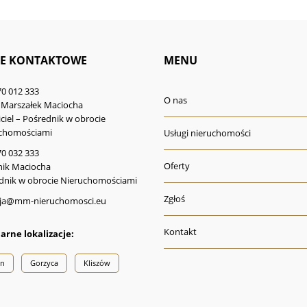
E KONTAKTOWE
MENU
70 012 333
O nas
 Marszałek Maciocha
ciel – Pośrednik w obrocie
chomościami
Usługi nieruchomości
70 032 333
Oferty
ik Maciocha
dnik w obrocie Nieruchomościami
Zgłoś
ja@mm-nieruchomosci.eu
Kontakt
arne lokalizacje:
in
Gorzyca
Kliszów