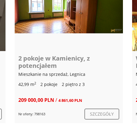
Wynajmę bezczynszowe 2 pokoje
Lubin Parkowa
Mieszkanie na wynajem, Lubin
2
45 m
2 pokoje
2 piętro z 3
2009 rok
2 000,00 PLN
/
44,00 PLN
SZCZEGÓŁY
Nr oferty: 382065